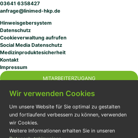
03641 6358427
anfrage@linimed-hkp.de
Hinweisgebersystem
Datenschutz
Cookieverwaltung aufrufen
Social Media Datenschutz
Medizinproduktesicherheit
Kontakt
Impressum
MITARBEITERZUGANG
Wir verwenden Cookies
Um unsere Website für Sie optimal zu gestalten
und fortlaufend verbessern zu können, verwenden
Seit über 30 Jahren sichern wir für unsere Patient:innen
wir Cookies.
eine qualitativ hochwertige Versorgung in der ambulanten
Weitere Informationen erhalten Sie in unseren
Pflege und im betreuten Wohnen.