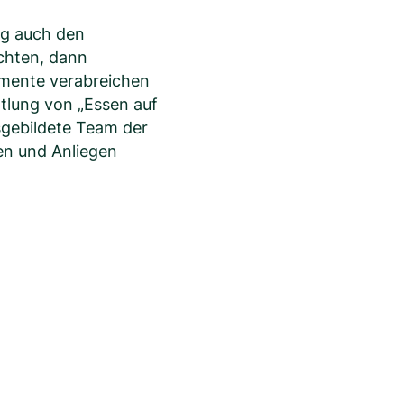
ig auch den
chten, dann
amente verabreichen
ttlung von „Essen auf
sgebildete Team der
gen und Anliegen