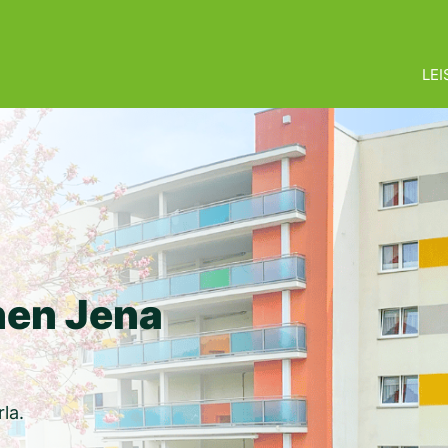
LE
nen Jena
la.